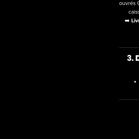
ouvrés C
cais
➡️
Liv
3.