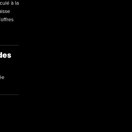
culé à la
aisse
’offres
des
ée