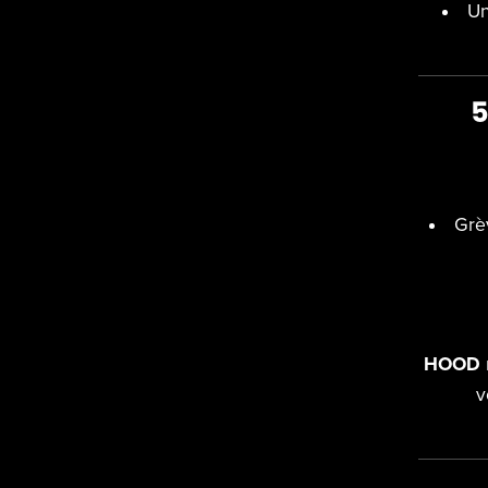
U
5
Grè
HOOD
v