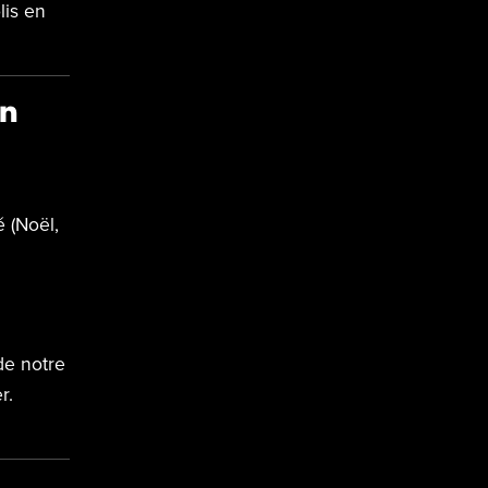
lis en
on
é (Noël,
de notre
r.