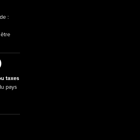
de :
 être
)
ou taxes
 du pays