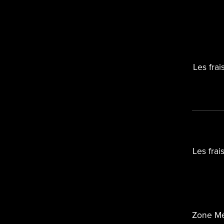
Les frai
Les frai
Zone Mét