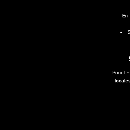
En 
S
Pour le
locale